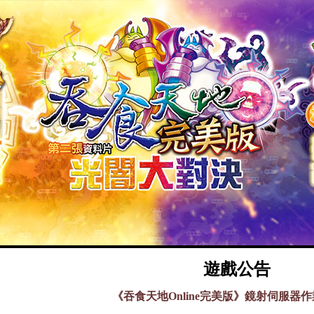
遊戲公告
《吞食天地Online完美版》鏡射伺服器